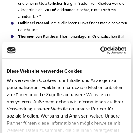
und einer mittelalterlichen Burg im Süden von Rhodos; wer die
Akropolis nicht zu Fuß erklimmen möchte, nimmt sich ein
„Lindos Taxi“
Halbinsel Prasoni:
Am südlichsten Punkt findet man einen alten
Leuchtturm.
Thermen von Kalithea:
Thermenanlage im Orientalischen Stil
zwischen Kalithea und Faliraki gelegen, mit Kuppeln, bunten
Glasfenstern und Kieselmosaiken
Kamiros:
3.000 Jahre alter Tempel aus der Zeit der Dorer
St. Nicholas Church:
griechisch-orthodoxe Kirche
Embona:
berühmtestes Bergdorf von Rhodos am Fuß des
Diese Webseite verwendet Cookies
höchsten Berges, dem Attaviros; Panagia Kirche und St.
Wir verwenden Cookies, um Inhalte und Anzeigen zu
Georges Kloster
personalisieren, Funktionen für soziale Medien anbieten
zu können und die Zugriffe auf unsere Website zu
analysieren. Außerdem geben wir Informationen zu Ihrer
Verwendung unserer Website an unsere Partner für
soziale Medien, Werbung und Analysen weiter. Unsere
Partner führen diese Informationen möglicherweise mit
weiteren Daten zusammen, die Sie ihnen bereitgestellt