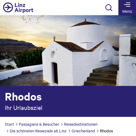
Table Of Content
Reisedestination ab Linz Airport
Beliebte Sehenswürdigkeiten
Ideale Reisezeit
Vom Linzer Flughafen aus nach Rhodos
Springe zu Inhalt
Springe zur Tabelle
Springe zur Hauptnavigation
Menü
Rhodos
Ihr Urlaubsziel
Start
Passagiere & Besucher
Reisedestinationen
Die schönsten Reiseziele ab Linz
Griechenland
Rhodos