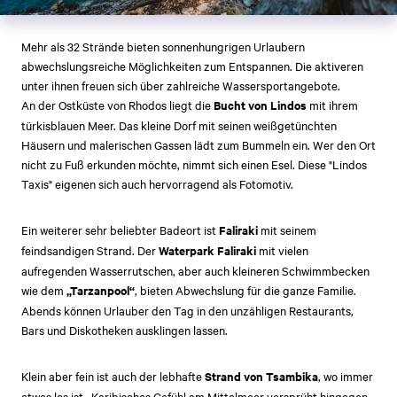
Mehr als 32 Strände bieten sonnenhungrigen Urlaubern
abwechslungsreiche Möglichkeiten zum Entspannen. Die aktiveren
unter ihnen freuen sich über zahlreiche Wassersportangebote.
An der Ostküste von Rhodos liegt die
Bucht von Lindos
mit ihrem
türkisblauen Meer. Das kleine Dorf mit seinen weißgetünchten
Häusern und malerischen Gassen lädt zum Bummeln ein. Wer den Ort
nicht zu Fuß erkunden möchte, nimmt sich einen Esel. Diese "Lindos
Taxis" eigenen sich auch hervorragend als Fotomotiv.
Ein weiterer sehr beliebter Badeort ist
Faliraki
mit seinem
feindsandigen Strand. Der
Waterpark Faliraki
mit vielen
aufregenden Wasserrutschen, aber auch kleineren Schwimmbecken
wie dem
„Tarzanpool“
,
bieten Abwechslung für die ganze Familie.
Abends können Urlauber den Tag in den unzähligen Restaurants,
Bars und Diskotheken ausklingen lassen.
Klein aber fein ist auch der lebhafte
Strand von Tsambika
, wo immer
etwas los ist. Karibisches Gefühl am Mittelmeer versprüht hingegen