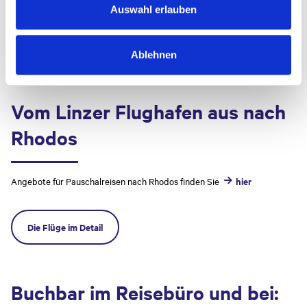
a
zu machen.
Auswahl erlauben
h
l
Den
Besuch im Tal der Schmetterlinge
sollte man genau vorausplanen,
Ablehnen
da diese nur von Ende Juni bis Anfang September zu sehen sind.
Vom Linzer Flughafen aus nach
Rhodos
Angebote für Pauschalreisen nach Rhodos finden Sie
hier
Die Flüge im Detail
Buchbar im Reisebüro und bei: