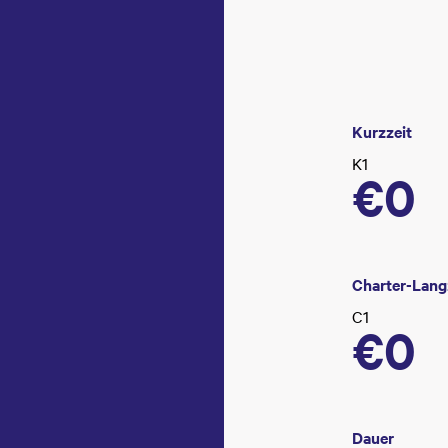
Kurzzeit
K1
€0
Charter-Lang
C1
€0
Dauer