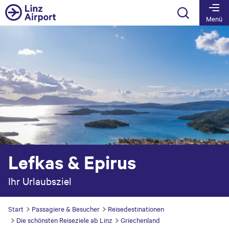
Table Of Content
Reisedestination ab Linz Airport
Beliebte Sehenswürdigkeiten Lefkas & Epirus
Ideale Reisezeit
Vom Linzer Flughafen aus nach Lefkas & Epirus
Springe zu Inhalt
Springe zur Tabelle
Springe zur Hauptnavigation
Menü
Lefkas & Epirus
Ihr Urlaubsziel
Start
Passagiere & Besucher
Reisedestinationen
Die schönsten Reiseziele ab Linz
Griechenland