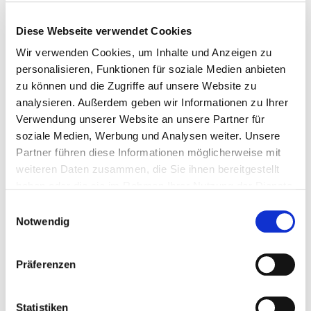
Diese Webseite verwendet Cookies
In der Region Epirus muss man unbedingt auch Zeit für Ausflüge
einplanen, denn die Sehenswürdigkeiten sind spektakulär. Von den
Wir verwenden Cookies, um Inhalte und Anzeigen zu
weltberühmten
Meteora-Klöstern
über das
Totenorakel der antiken
personalisieren, Funktionen für soziale Medien anbieten
Stadt Ephyra
bis hin zur
Tropfsteinhöhle von Perama
, um nur ein
zu können und die Zugriffe auf unsere Website zu
paar der Highlights aufzuzählen.
analysieren. Außerdem geben wir Informationen zu Ihrer
Verwendung unserer Website an unsere Partner für
soziale Medien, Werbung und Analysen weiter. Unsere
Mehr erfahren
Partner führen diese Informationen möglicherweise mit
weiteren Daten zusammen, die Sie ihnen bereitgestellt
haben oder die sie im Rahmen Ihrer Nutzung der Dienste
gesammelt haben.
E
Beliebte Sehenswürdigkeiten
Notwendig
i
n
Lefkas & Epirus
w
Präferenzen
i
l
Metéora-Klöster:
Das UNESCO-Weltkulturerbe mit seinen 24
l
Statistiken