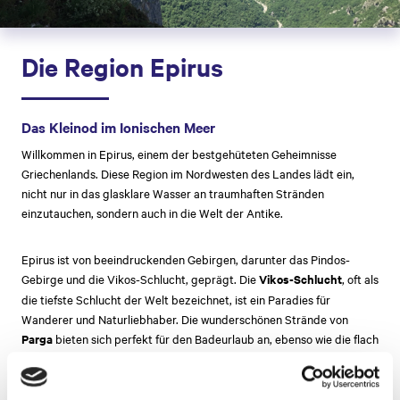
Die Region Epirus
Das Kleinod im Ionischen Meer
Willkommen in Epirus, einem der bestgehüteten Geheimnisse
Griechenlands. Diese Region im Nordwesten des Landes lädt ein,
nicht nur in das glasklare Wasser an traumhaften Stränden
einzutauchen, sondern auch in die Welt der Antike.
Epirus ist von beeindruckenden Gebirgen, darunter das Pindos-
Gebirge und die Vikos-Schlucht, geprägt. Die
Vikos-Schlucht
, oft als
die tiefste Schlucht der Welt bezeichnet, ist ein Paradies für
Wanderer und Naturliebhaber. Die wunderschönen Strände von
Parga
bieten sich perfekt für den Badeurlaub an, ebenso wie die flach
abfallenden
Strände von Loutsa & Vrachos
. Rund um
Preveza
beeindrucken ruhige naturbelassene Strände, perfekt zum
Entspannen und Erholen.