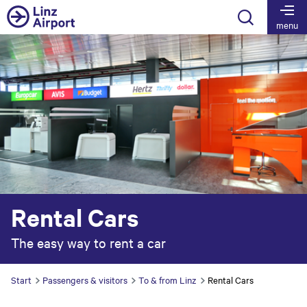
Table Of Content
Your rental service at Linz Airport
skip to main content
skip to table of contents
skip to main navigation
menu
Rental Cars
The easy way to rent a car
Start
Passengers & visitors
To & from Linz
Rental Cars