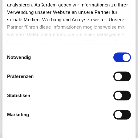
Station Flughafen: 0043 1 866 16 40
analysieren. Außerdem geben wir Informationen zu Ihrer
linz@europcar.at
Verwendung unserer Website an unsere Partner für
Read more
soziale Medien, Werbung und Analysen weiter. Unsere
Partner führen diese Informationen möglicherweise mit
weiteren Daten zusammen, die Sie ihnen bereitgestellt
Hertz Rienhoff GmbH
haben oder die sie im Rahmen Ihrer Nutzung der Dienste
gesammelt haben.
0043 732 784841
E
linz@hertz.at
Notwendig
i
Read more
n
w
Präferenzen
i
Sixt Autovermietung
l
SIXT Rent A Car
l
Statistiken
0043 1 501 01 0
i
Read more
g
Marketing
u
n
g